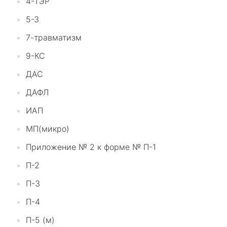
4-ТЭР
5-З
7-травматизм
9-КС
ДАС
ДАФЛ
ИАП
МП(микро)
Приложение № 2 к форме № П-1
П-2
П-3
П-4
П-5 (м)