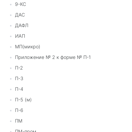
9-КС
ДАС
ДАФЛ
ИАП
МП(микро)
Приложение № 2 к форме № П-1
П-2
П-3
П-4
П-5 (м)
П-6
ПМ
ПМ-пром