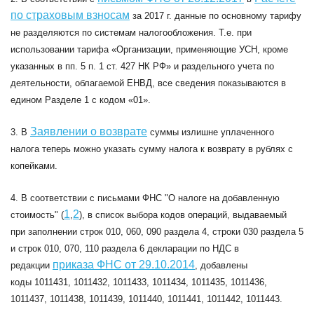
по страховым взносам
за 2017 г. данные по основному тарифу
не разделяются по системам налогообложения. Т.е. при
использовании тарифа «Организации, применяющие УСН, кроме
указанных в пп. 5 п. 1 ст. 427 НК РФ» и раздельного учета по
деятельности, облагаемой ЕНВД, все сведения показываются в
едином Разделе 1 с кодом «01».
Заявлении о возврате
3. В
суммы излишне уплаченного
налога теперь можно указать сумму налога к возврату в рублях с
копейками.
4. В соответствии с письмами ФНС "О налоге на добавленную
1
2
стоимость" (
,
), в список выбора кодов операций, выдаваемый
при заполнении строк 010, 060, 090 раздела 4, строки 030 раздела 5
и строк 010, 070, 110 раздела 6 декларации по НДС в
приказа ФНС от 29.10.2014
редакции
, добавлены
коды
1011431, 1011432, 1011433, 1011434, 1011435, 1011436,
1011437, 1011438, 1011439, 1011440, 1011441, 1011442, 1011443.