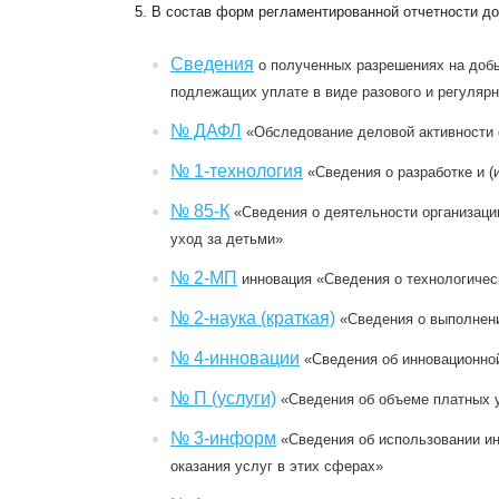
5.
В состав форм регламентированной отчетности д
Сведения
о полученных разрешениях на добы
подлежащих уплате в виде разового и регуляр
№ ДАФЛ
«Обследование деловой активности 
№ 1-технология
«Сведения о разработке и (
№ 85-К
«Сведения о деятельности организаци
уход за детьми»
№ 2-МП
инновация «Сведения о технологичес
№ 2-наука (краткая)
«Сведения о выполнени
№ 4-инновации
«Сведения об инновационной
№ П (услуги)
«Сведения об объеме платных 
№ 3-информ
«Сведения об использовании ин
оказания услуг в этих сферах»