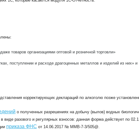
иях 1C, которые касаются модуля 1С-Отчетность.
влены:
даже товаров организациями оптовой и розничной торговли»
ках, поступлении и расходе драгоценных металлов и изделий из них» и
дставления корректирующих деклараций по алкоголю позже установленн
едений
о полученных разрешениях на добычу (вылов) водных биологиче
 виде разового и регулярных взносов: данная форма действует по 02.12
приказа ФНС
ции
от 14.06.2017 № ММВ-7-3/505@.