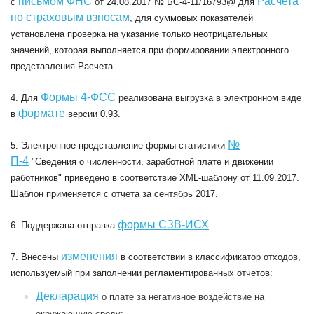
письмом ФНС
Расчета
с
от 24.08.2017 № БС-4-11/16793@ для
по страховым взносам
, для суммовых показателей
установлена проверка на указание только неотрицательных
значений, которая выполняется при формировании электронного
представления Расчета.
Формы 4-ФСС
4. Для
реализована выгрузка в электронном виде
формате
в
версии 0.93.
№
5. Электронное представление формы статистики
П-4
"Сведения о численности, заработной плате и движении
работников" приведено в соответствие XML-шаблону от 11.09.2017.
Шаблон применяется с отчета за сентябрь 2017.
формы СЗВ-ИСХ
6. Поддержана отправка
.
изменения
7. Внесены
в соответствии в классификатор отходов,
используемый при заполнении регламентированных отчетов:
Декларация
о плате за негативное воздействие на
окружающую среду;