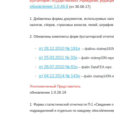
Бухгалтерия Государственного Учреждения, редакция
обновление 1.0.46.6
(от 30.06.17)
1. Добавлены формы документов, используемых нало
налогов, сборов, страховых взносов, пеней, штрафов 
2. Обновлены комплекты форм бухгалтерской отчетн
от 28.12.2010 № 191н
– файлы statrep191N.r
от 25.03.2011 № 33н
– файл statrep33N.repx
от 28.07.2010 № 81н
– файл DataFEA.repx.
от 04.12.2014 № 143н
– файл statrep143N.r
Уполномоченный Представитель
обновление 1.0.26.19
1. Форма статистической отчетности П-1 «Сведения о
подразделений и отдельно по каждому обособленному