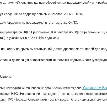
те флажок «Исключить данные обособленных подразделений» или выбер
дут сведения по подразделениям с незаполненным ОКПО;
адут сведения по подразделениям с таким же ОКПО.
ении реестра по НДС: Приложение 01 и реестра по НДС: Приложение 02,
 (не указанных в п. 2 ст. 164 Кодекса)».
 по налогу на прибыль организаций, длина дробной части полей для ввод
бавлена декларация о характеристиках объекта недвижимости (утвержд
бавлены:
Указанием Ба
вами некредитных финансовых организаций (утверждена
ераций НФО. На основании этих кодов отчетность заполняется автомати
ции НФО» (раздел Справочники - Банк и касса - Статьи движения денеж