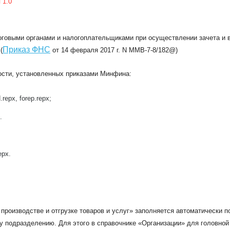
 1.0
говыми органами и налогоплательщиками при осуществлении зачета и 
Приказ ФНС
(
от 14 февраля 2017 г. N ММВ-7-8/182@)
ости, установленных приказами Минфина:
epx, forep.repx;
.
epx.
 производстве и отгрузке товаров и услуг» заполняется автоматически п
 подразделению. Для этого в справочнике «Организации» для головной