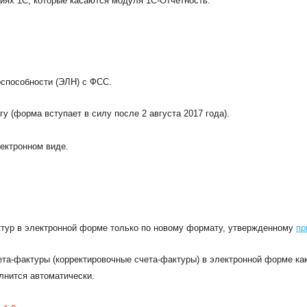
иях 1C, которые касаются модуля 1С-Отчетность.
оспособности (ЭЛН) с ФСС.
 (форма вступает в силу после 2 августа 2017 года).
ектронном виде.
ктур в электронной форме только по новому формату, утвержденному
пр
ета-фактуры (корректировочные счета-фактуры) в электронной форме как
лнится автоматически.