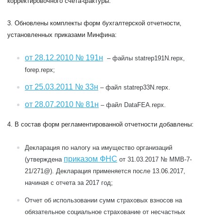
корректировочного счета-фактуры.
3. Обновлены комплекты форм бухгалтерской отчетности,
установленных приказами Минфина:
от 28.12.2010 № 191н
– файлы statrep191N.repx,
forep.repx;
от 25.03.2011 № 33н
– файл statrep33N.repx.
от 28.07.2010 № 81н
– файл DataFEA.repx.
4. В состав форм регламентированной отчетности добавлены:
Декларация по налогу на имущество организаций
приказом ФНС
(утверждена
от 31.03.2017 № ММВ-7-
21/271@). Декларация применяется после 13.06.2017,
начиная с отчета за 2017 год;
Отчет об использовании сумм страховых взносов на
обязательное социальное страхование от несчастных