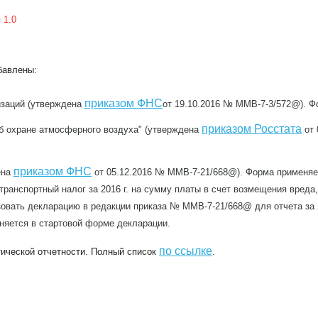
 1.0
бавлены:
приказом ФНС
заций (утверждена
от 19.10.2016 № ММВ-7-3/572@). Фо
приказом Росстата
б охране атмосферного воздуха" (утверждена
от 
приказом ФНС
ена
от 05.12.2016 № ММВ-7-21/668@). Форма применяетс
транспортный налог за 2016 г. на сумму платы в счет возмещения вред
зовать декларацию в редакции приказа № ММВ-7-21/668@ для отчета за 2
няется в стартовой форме декларации.
по ссылке
ической отчетности. Полный список
.