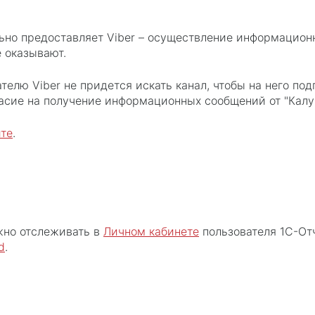
ьно предоставляет Viber – осуществление информационн
 оказывают.
елю Viber не придется искать канал, чтобы на него под
асие на получение информационных сообщений от "Калуг
йте
.
жно отслеживать в
Личном кабинете
пользователя 1С-Отч
d
.