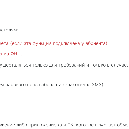
вателям:
ета (если эта функция подключена у абонента);
а из ФНС.
ествляться только для требований и только в случае,
 часового пояса абонента (аналогично SMS).
ожение либо приложение для ПК, которое помогает обм