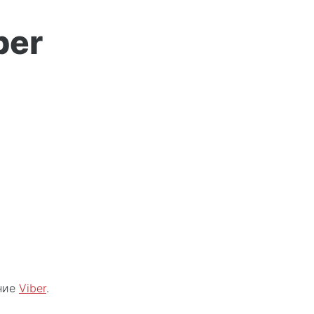
ber
ение
Viber
.