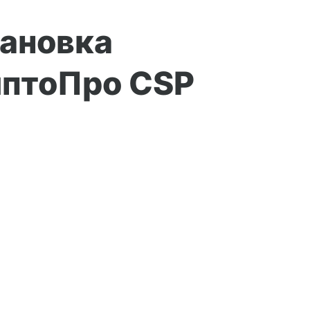
тановка
иптоПро CSP