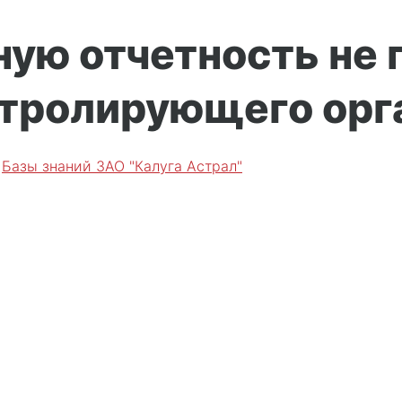
ную отчетность не 
нтролирующего орг
е
Базы знаний ЗАО "Калуга Астрал"