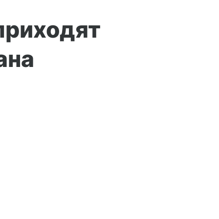
приходят
ана